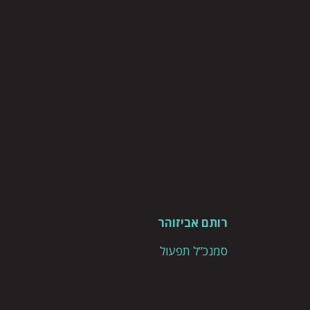
רותם אביזוהר
סמנכ”ל תפעול