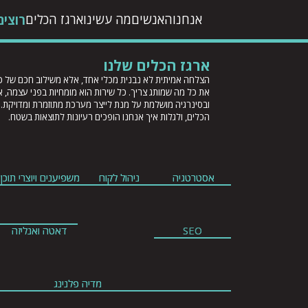
אנחנו
האנשים
מה עשינו
ארגז הכלים
רוצי
ארגז הכלים שלנו
הצלחה אמיתית לא נבנית מכלי אחד, אלא משילוב חכם של כ
את כל מה שמותג צריך. כל שירות הוא מומחיות בפני עצמה, 
ובסינרגיה מושלמת על מנת לייצר מערכת מתוזמרת ומדויקת. 
הכלים, ולגלות איך אנחנו הופכים רעיונות לתוצאות בשטח.
אסטרטגיה
אסטרטגיה
ניהול לקוח
ניהול לקוח
משפיענים ויוצרי תוכן
משפיענים ויוצרי תוכן
SEO
SEO
דאטה ואנליזה
דאטה ואנליזה
FACEBOOK
FACEBOOK
מדיה פלנינג
מדיה פלנינג