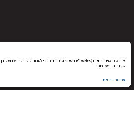
אנו משתמשים ב
קוקיז
(Cookies) ובטכנולוגיות דומות כדי לשמור ולגשת למידע
של תכונות מסוימות.
מדיניות פרטיות
03-6088822
office@interaction.co.il
דרך מנחם בגין 50 - פינת דוד חכמי 6 תל אביב - יפו
מדיניות פרטיות